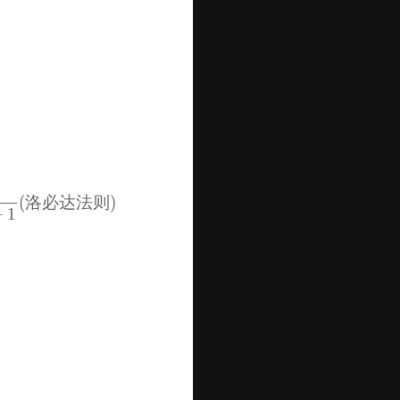
log(\log^* n)}{\log^*(\log n)} &= \lim_{n\to\infty}
c{\log(\log^
n} \
n + 1)}{\log^
ac{\log(n + 1)}{n} (\text{换元：} \log^* n \to n)
frac{1}{n + 1} (\text{洛必达法则}) \
1
(
洛必达法则
)
+
1