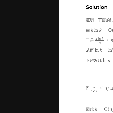
\Right
Solution
k = 
\Theta
证明：下面的讨
\ln n)
k\ln k = 
ln
=
Θ
由 
k
k
\Theta(n)
l
n
\frac{k\l
k
k
≤
于是 
c
2
k}
\ln k + 
ln
+
ln
从而 
k
{c_2}\le 
\ln^{(2)}
n\le 
\ln n
ln
不难发现 
n
k - \ln c_
\frac{k\l
\The
\le \ln n 
k}{c_1}
k)
\le \ln k 
+ 
\ln^{(2)}
\frac{k}
k
≤
/
l
即 
n
k - \ln c
c
c
2
4
{c_2c_4} 
\le n / 
\ln n \le 
k = 
=
Θ
(
因此 
k
n
\frac{k}