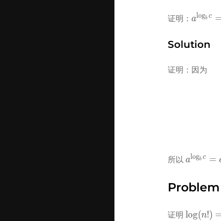
l
o
g
a^{\log
c
证明：
a
b
c} = 
c^{\log
Solution
a}
证明：因为
l
o
g
a^{\log_
c
=
所以 
a
b
c} = 
c^{\log_
Problem
a}
\log(n!) 
lo
g
(
!
)
证明 
n