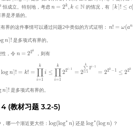
0
n\rceil!
a, 
n = 2^k, 
N
\lceil 
a
k
=
2
,
∈
⌈
⌉
!
≤
 恒成立。特别地，考虑 
 的情况，有  
n
k
k
c
n_0
k\in\mathbb{N}
k\rceil! 
有界是矛盾的。
\le 
n! = 
c(2^a)^
n
!
=
(
有界的这件事情可以通过问题2中类似的方式证明： 
n
ω
a
\omega(a
\log\log
o
g
⌉
!
是多项式有界的。
n
l!
n = 
k
2
=
2
性，令 
 ，则有
n
2^{2^k}
\lceil\log\log n\rceil! = 
k
k
k
−
1
i
∑
2
∏
∏
−
1
i
k
k
2
2
−
1
2
lo
g
⌉
!
=
!
=
≤
2
=
2
=
2
≤
2
n
k
i
=
1
i
=
1
=
1
i
i
log\log 
g
⌉
!
 是多项式有界的。
n
!
 4 (教材习题 3.2-5)
∗
∗
\log(\log^* 
\log^*
lo
g
(
lo
g
)
lo
g
(
lo
g
)
中，哪一个渐近更大些：
 还是 
 ？
n
n
n)
(\log 