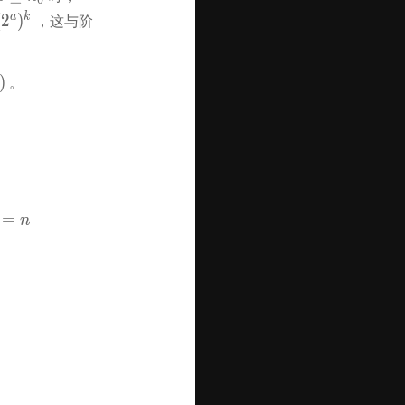
0
\ge 
n\rceil! 
a
k
(
2
)
 ，这与阶
n_0
\le cn^a
k
)
 。
^n)
k! = \prod_{i = 1}^{k} i \le \prod_{i = 1}^{k} 2^{2^
=
n