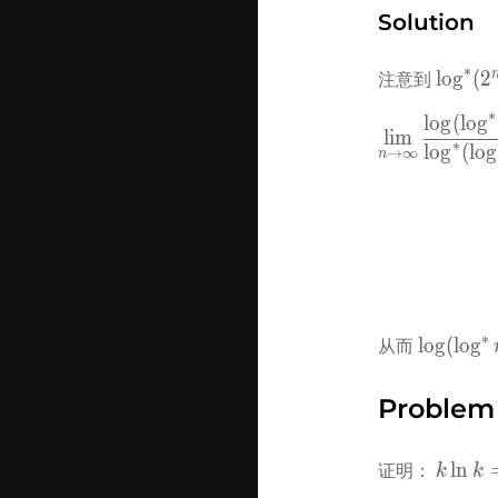
Solution
∗
\log^*
lo
g
(
2
注意到 
(2^n) 
∗
lo
g
(
lo
g
= 1 + 
lim
∗
lo
g
(
lo
g
\log^* 
→
∞
n
n
∗
\log(\lo
lo
g
(
lo
g
从而 
n) = 
o(\log^*
Problem
(\log n))
k\ln k 
ln
证明： 
k
k
\Theta