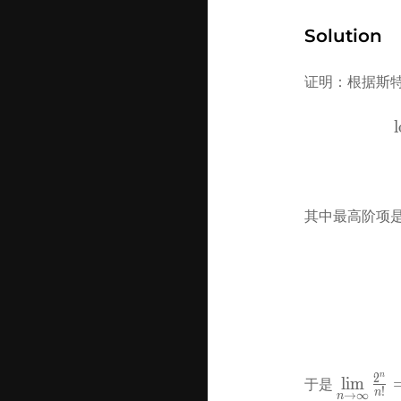
\Theta(n
n)
Solution
证明：根据斯
l
其中最高阶项是
n
2
\lim\lim
lim
于是 
!
n
→
∞
n