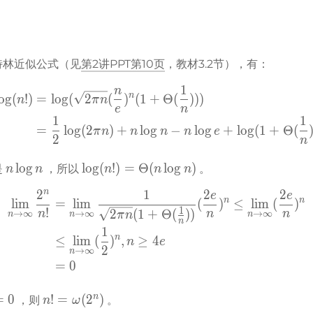
\log 
\omega(2^n)
o(n^n)
特林近似公式（见
第2讲PPT第10页
，教材3.2节），有：
1
n
\begin{aligned}
n
o
g
(
!
)
=
lo
g
(
2
(
)
(
1
+
Θ
(
)
)
)
n
π
n
\log(n!) &= \log(\sqrt{2\
e
n
1
1
&= \frac12\log(2\pi n) + n
=
lo
g
(
2
)
+
lo
g
−
lo
g
+
lo
g
(
1
+
Θ
(
π
n
n
n
n
e
2
\end{aligned}
n
n 
\log(n!) = 
lo
g
lo
g
(
!
)
=
Θ
(
lo
g
)
 
 ，所以 
 。
n
n
n
n
n
\log 
\Theta(n\log 
n
2
1
2
2
e
e
\begin{aligned}
n
n)
n
n
lim
=
lim
(
)
≤
lim
(
)
1
!
\lim_{n \to \infty}\frac{
2
(
1
+
Θ
(
)
)
n
n
n
→
∞
→
∞
→
∞
π
n
n
n
n
n
&\le \lim_{n \to \infty} (
1
n
≤
lim
(
)
,
≥
4
n
e
&= 0
2
→
∞
n
\end{aligned}
=
0
its_{n \to 
n! = 
n
=
0
!
=
(
2
)
 ，则 
 。
n
ω