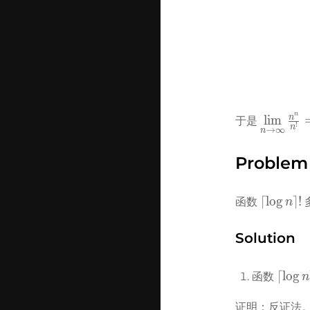
\infty}\
{n!} = 0
n
\lim\lim
n
lim
于是 
!
n
→
∞
n
\infty}\
{n^!} = 
Problem
\lceil\log
⌈
lo
g
⌉
!
函数 
n
n\rceil!
Solution
\lceil
⌈
lo
g
函数
n
n\rcei
证明：反证法。