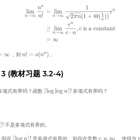
frac{2^n}
\omega(2^n)
n
1
n
\begin{aligned}
n
lim
=
lim
e
1
!
\lim_{n \to \infty}\frac{
2
(
1
+
Θ
(
)
)
n
→
∞
→
∞
π
n
n
n
n
&\ge \lim_{n\to\infty} \fr
n
e
≥
lim
,
is a constant
c
&= \infty
⋅
c
n
→
∞
n
\end{aligned}
=
∞
its_{n \to 
n! = 
n
=
∞
!
=
(
)
 ，则 
 。
n
o
n
frac{n^n}
o(n^n)
\infty
 3 (教材习题 3.2-4)
 
\lceil\log\log 
⌈
lo
g
lo
g
⌉
!
 多项式有界吗？函数 
 多项式有界吗？
n
n\rceil!
\log
⌉
!
不是多项式有界的。
l!
\lceil\log 
c, 
n
⌈
lo
g
⌉
!
,
,
假设 
 是多项式有界的，则存在常数 
 ，使得当 
n
c
a
n