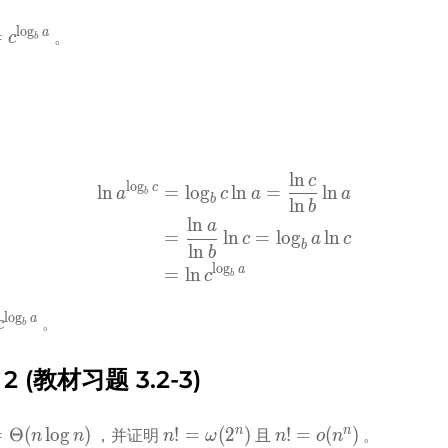
l
o
g
_b 
a
=
 。
c
b
_b 
ln
c
\begin{aligned}
l
o
g
c
ln
=
lo
g
ln
=
ln
a
c
a
a
b
b
\ln{a^{\log_b c}} & = \log
ln
b
ln
a
& = \frac{\ln a}{\ln b} \l
=
ln
=
lo
g
ln
c
a
c
b
ln
& = \ln{c^{\log_b a}}
b
l
o
g
a
\end{aligned}
=
ln
c
b
l
o
g
b 
a
 。
c
b
b 
 2 (教材习题 3.2-3)
= 
n! = 
n! = 
n
n
=
Θ
(
lo
g
)
!
=
(
2
)
!
=
(
)
 ，并证明 
 且 
 。
n
n
n
ω
n
o
n