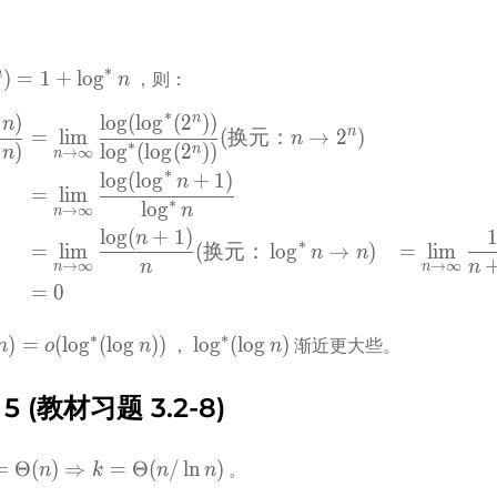
n)
∗
n
)
=
1
+
lo
g
 ，则：
n
∗
n
)
lo
g
(
lo
g
(
2
)
)
\begin{aligned}
n
n
=
lim
(
换元：
→
2
)
n
∗
\lim_{n\to\infty} \frac{\
)
lo
g
(
lo
g
(
2
)
)
n
n
→
∞
n
&= \lim_{n\to\infty} \fra
∗
lo
g
(
lo
g
+
1
)
n
=
lim
&= \lim_{n\to\infty} \fr
∗
lo
g
n
→
∞
n
&= \lim_{n\to\infty} \
lo
g
(
+
1
)
n
∗
=
lim
(
换元：
lo
g
→
)
=
lim
&= 0
n
n
n
n
→
∞
→
∞
n
n
\end{aligned}
=
0
∗
∗
g^* 
\log^*
)
=
(
lo
g
(
lo
g
)
)
lo
g
(
lo
g
)
 ， 
 渐近更大些。
n
o
n
n
(\log 
n)
 5 (教材习题 3.2-8)
= 
=
Θ
(
)
⇒
=
Θ
(
/
ln
)
 。 
n
k
n
n
(n) 