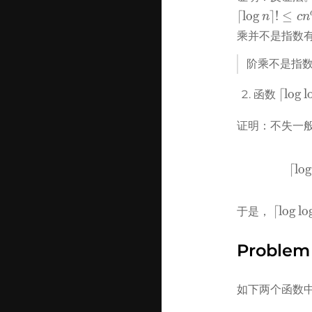
⌈
lo
g
⌉
!
≤
n
c
n
乘并不是指数
阶乘不是指数
\lceil
⌈
lo
g
l
函数
n\rcei
证明：不失一般
⌈
lo
g
\lceil\
⌈
lo
g
lo
于是， 
n\rceil
Problem
如下两个函数