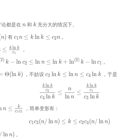
arrow 
(n / 
n
k
论都是在 
 和 
 充分大的情况下。
n
k
c_1 
(
)
≤
ln
≤
 有 
 。
n
c
n
k
k
c
n
1
2
n \le 
l
n
n 
k
k
≤
 ，
n
k\ln 
c
1
k \le 
(
2
)
(
2
)
−
ln
≤
ln
≤
ln
+
ln
−
ln
 。
k
c
n
k
k
c
2
1
c_2 
 
n
 = 
c_3 
=
Θ
(
ln
)
ln
≤
ln
≤
ln
 ，不妨设 
 ，于是
k
c
k
n
c
k
2 
3
4
n 
ta(\ln 
\ln 
l
n
l
n
k
k
k
k
\frac{\frac{k\ln k}{c_2}}{
k 
n
c
c
≤
≤
2
1
\le 
ln
ln
ln
c
k
n
c
k
4
3
\ln 
 
k
n
≤
 ，简单变形有：
n
n 
_1
c
c
1
3
\le 
(
/
ln
)
≤
c_1c_3 (n /\ln n) \le k \le 
≤
(
/
ln
)
c
c
n
n
k
c
c
n
n
c_4 
1
3
2
4
\ln 
/
ln
)
 。
n
k